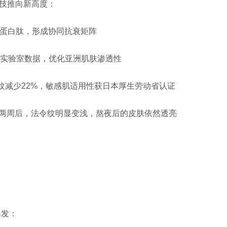
科技推向新高度：
原蛋白肽，形成协同抗衰矩阵
合实验室数据，优化亚洲肌肤渗透性
皱纹减少22%，敏感肌适用性获日本厚生劳动省认证
用两周后，法令纹明显变浅，熬夜后的皮肤依然透亮
爆发：