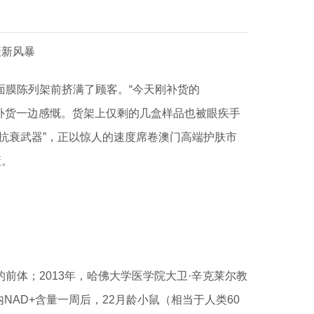
衰新风暴
面膜陈列架前挤满了顾客。“今天刚补货的
一边补货一边感慨。货架上仅剩的几盒样品也被眼疾手
抗衰武器”，正以惊人的速度席卷澳门高端护肤市
策。
的前体；2013年，哈佛大学医学院大卫·辛克莱尔教
内NAD+含量一周后，22月龄小鼠（相当于人类60