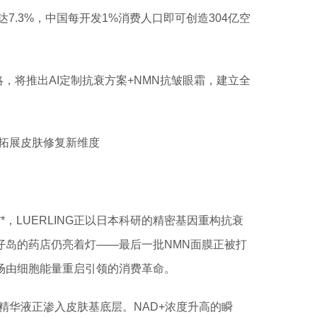
7.3%，中国每开发1%消费人口即可创造304亿空
战略，将推出AI定制抗衰方案+NMN抗皱眼霜，建立全
拓展皮肤修复新维度
架**，LUERLING正以日本科研的精密基因重构抗衰
仔岛的药店仍亮着灯——最后一批NMN面膜正被打
场由细胞能量重启引领的消费革命。
精华液正渗入皮肤基底层。NAD+浓度升高的瞬