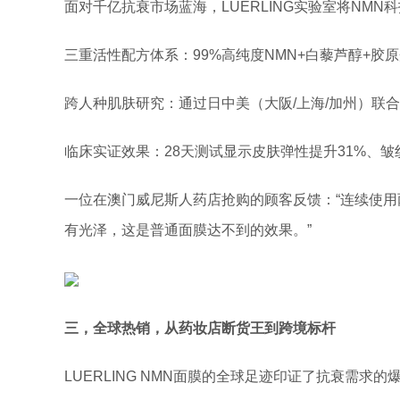
面对千亿抗衰市场蓝海，LUERLING实验室将NMN
三重活性配方体系：99%高纯度NMN+白藜芦醇+胶
跨人种肌肤研究：通过日中美（大阪/上海/加州）联
临床实证效果：28天测试显示皮肤弹性提升31%、
一位在澳门威尼斯人药店抢购的顾客反馈：“连续使
有光泽，这是普通面膜达不到的效果。”
三，
全球热销，从药妆店断货王到跨境标杆
LUERLING NMN面膜的全球足迹印证了抗衰需求的