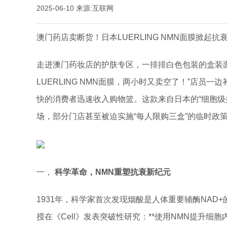
2025-06-10
来源:互联网
澳门药店卖断货！日本LUERLING NMN面膜掀起抗
走进澳门药妆店的护肤专区，一排排白色包装的盒装
LUERLING NMN面膜，两小时又卖空了！”店员
快的消费者迅速收入购物篮。这款来自日本的“细胞级
场，部分门店甚至被迫实施“每人限购三盒”的临时政
一，
科学革命，NMN重塑抗衰新纪元
1931年，科学家首次发现烟酸是人体重要辅酶NAD+
授在《Cell》发表突破性研究：**使用NMN提升细胞