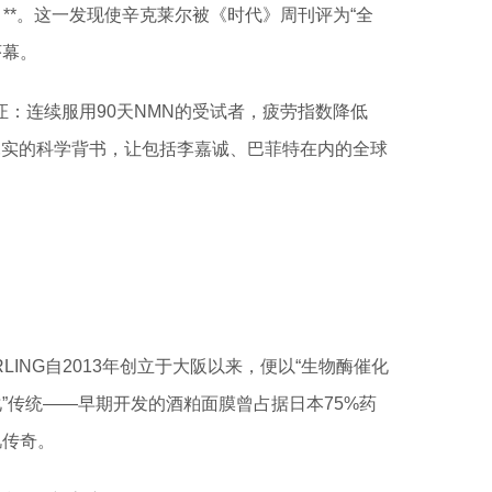
**。这一发现使辛克莱尔被《时代》周刊评为“全
序幕。
：连续服用90天NMN的受试者，疲劳指数降低
扎实的科学背书，让包括李嘉诚、巴菲特在内的全球
ING自2013年创立于大阪以来，便以“生物酶催化
”传统——早期开发的酒粕面膜曾占据日本75%药
肌传奇。