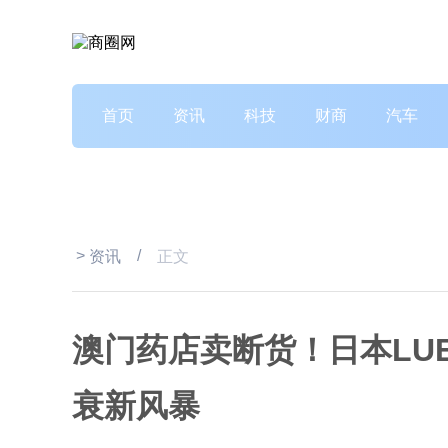
首页
资讯
科技
财商
汽车
>
/
资讯
正文
澳门药店卖断货！日本LUE
衰新风暴