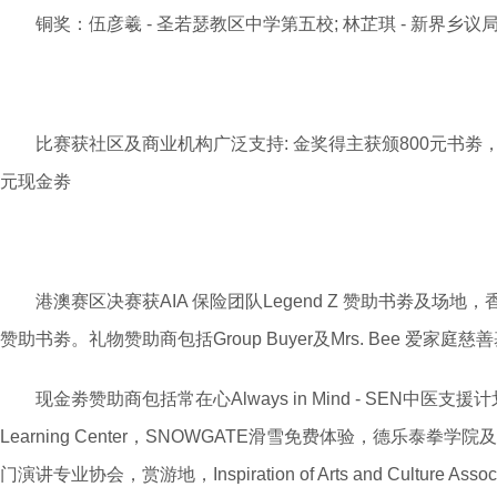
铜奖：伍彦羲 - 圣若瑟教区中学第五校; 林芷琪 - 新界乡议局
比赛获社区及商业机构广泛支持: 金奖得主获颁800元书劵，价
元现金劵
港澳赛区决赛获AIA 保险团队Legend Z 赞助书劵及场
赞助书劵。礼物赞助商包括Group Buyer及Mrs. Bee 爱家庭慈
现金劵赞助商包括常在心Always in Mind - SEN中医支援计划，高
Learning Center，SNOWGATE滑雪免费体验，德乐泰拳
门演讲专业协会，赏游地，Inspiration of Arts and Culture