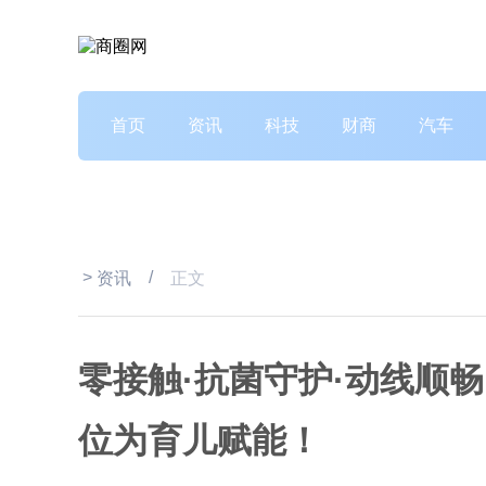
首页
资讯
科技
财商
汽车
>
/
资讯
正文
零接触·抗菌守护·动线顺
位为育儿赋能！