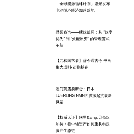
「全球能源循环计划」愿景发布
电池循环经济加速落地
品誉咨询——绩效破局：从 “效率
优先” 到 “效能质变” 的管理范式
革新
【共和国艺者】辞令通古今·书画
集大成‖专访张献春
澳门药店卖断货！日本
LUERLING NMN面膜掀起抗衰新
风暴
【权威认证】阿里&amp;贝壳双
加持！看中辅资产如何重构特殊
资产生态链