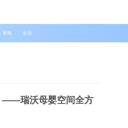
家电
生活
畅 ——瑞沃母婴空间全方